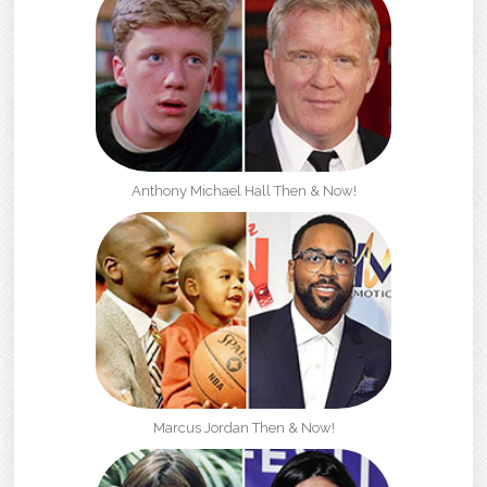
Anthony Michael Hall Then & Now!
Marcus Jordan Then & Now!