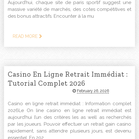
Aujourd’hui, chaque site de paris sportif suggest une
massive variété de marchés, des cotes compétitives et
des bonus attractifs. Encounter à la mu
READ MORE
Casino En Ligne Retrait Immédiat :
Tutorial Complet 2026
February 26, 2026
Casino en ligne retrait immédiat : Information complet
2026Le On line casino en ligne retrait immédiat est
aujourd’hui l’un des critères les as well as recherchés
par les joueurs. Pouvoir effectuer un retrait gain casino
rapidement, sans attendre plusieurs jours, est devenu
essentiel. En 202