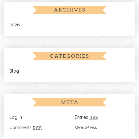
ARCHIVES
2026
CATEGORIES
Blog
META
Log in
Entries
RSS
Comments
RSS
WordPress